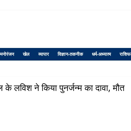
मनोरंजन
खेल
व्यापार
विज्ञान-तकनीक
धर्म-अध्यात्म
राशि
 के लविश ने किया पुनर्जन्म का दावा, मौत