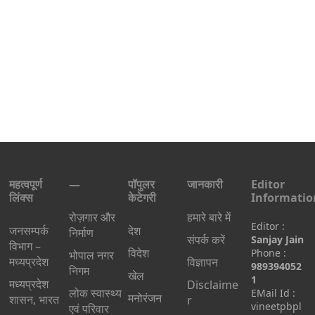
महत्वपूर्ण
—
पॉपुलर
जानकारी
Editor
लिंक्स
केटेगरी
Informatio
रोज़गार और
हमारे बारे में
Editor :
जनसम्पर्क
देश
निर्माण
संपर्क करें
Sanjay Jain
विभाग –
विदेश
Phone :
भोपाल नगर
मध्यप्रदेश
विज्ञापन
989394052
निगम
खेल
1
मध्यप्रदेश
Disclaime
लोक स्वास्थ्य
EMail Id :
मनोरंजन
शासन, भारत
r
vineetpbpl
एवं परिवार