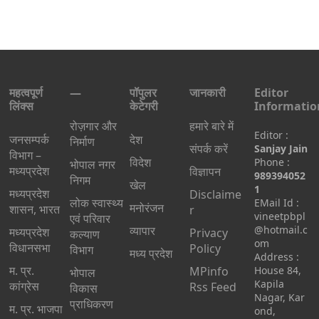
महत्वपूर्ण
—
पॉपुलर
जानकारी
Editor
लिंक्स
केटेगरी
Informatio
रोज़गार और
हमारे बारे में
Editor :
जनसम्पर्क
देश
निर्माण
संपर्क करें
Sanjay Jain
विभाग –
विदेश
Phone :
भोपाल नगर
मध्यप्रदेश
विज्ञापन
989394052
निगम
खेल
1
मध्यप्रदेश
Disclaime
लोक स्वास्थ्य
EMail Id :
मनोरंजन
शासन, भारत
r
vineetpbpl
एवं परिवार
व्यापार
@hotmail.c
मध्‍यप्रदेश
Privacy
कल्याण
om
विधानसभा
Policy
विभाग
मध्य प्रदेश
Address :
म. प्र.
MPinfo
House 84,
भोपाल
Kapila
कांग्रेस
Rss Feed
विकास
Nagar, Kar
प्राधिकरण
म. प्र. भाजपा
ond,