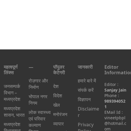
महत्वपूर्ण
—
पॉपुलर
जानकारी
Editor
लिंक्स
केटेगरी
Informatio
रोज़गार और
हमारे बारे में
Editor :
जनसम्पर्क
देश
निर्माण
संपर्क करें
Sanjay Jain
विभाग –
विदेश
Phone :
भोपाल नगर
मध्यप्रदेश
विज्ञापन
989394052
निगम
खेल
1
मध्यप्रदेश
Disclaime
लोक स्वास्थ्य
EMail Id :
मनोरंजन
शासन, भारत
r
vineetpbpl
एवं परिवार
व्यापार
@hotmail.c
मध्‍यप्रदेश
Privacy
कल्याण
om
विधानसभा