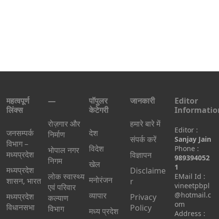
महत्वपूर्ण
—
पॉपुलर
जानकारी
Editor
लिंक्स
केटेगरी
Informatio
रोज़गार और
हमारे बारे में
Editor :
जनसम्पर्क
देश
निर्माण
संपर्क करें
Sanjay Jain
विभाग –
विदेश
Phone :
भोपाल नगर
मध्यप्रदेश
विज्ञापन
989394052
निगम
खेल
1
मध्यप्रदेश
Disclaime
लोक स्वास्थ्य
EMail Id :
मनोरंजन
शासन, भारत
r
vineetpbpl
एवं परिवार
व्यापार
@hotmail.c
मध्‍यप्रदेश
Privacy
कल्याण
om
विधानसभा
Policy
विभाग
मध्य प्रदेश
Address :