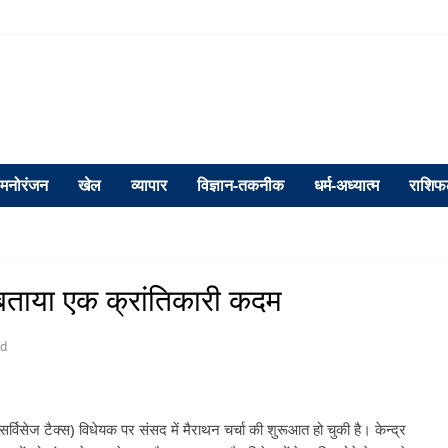
मनोरंजन
खेल
व्यापार
विज्ञान-तकनीक
धर्म-अध्यात्म
राशि
बताया एक क्रांतिकारी कदम
ed
्विसेज टैक्स) विधेयक पर संसद में मैराथन चर्चा की शुरूआत हो चुकी है। केन्द्र