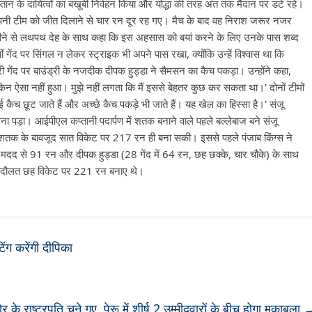
्तान के दायित्वों का बखूबी निर्वहन किया और योद्धा की तरह अंत तक मैदान पर डटे रहे।
अपनी टीम को जीत दिलाने से चार रन दूर रह गए। मैच के बाद वह निराश जरूर नजर
पसीने से लथपथ देह के साथ कहा कि इस अहसास को बयां करने के लिए उनके पास शब्द
ं गेंद पर सिंगल न लेकर स्ट्राइक भी अपने पास रखा, क्योंकि उन्हें विश्वास था कि
ेंद पर बाउंड्री के नजदीक दीपक हुड्डा ने सैमसन का कैच पकड़ा। उन्होंने कहा,
 लेकिन ऐसा नहीं हुआ। मुझे नहीं लगता कि मैं इससे बेहतर कुछ कर सकता था।' दोनों टीमों
ैच छूट जाते हैं और अच्छे कैच पकड़े भी जाते हैं। यह खेल का हिस्सा है।' संजू
ा पड़ा। आईपीएल कप्तानी पदार्पण में शतक बनाने वाले पहले बल्लेबाज बने संजू
 शतक के बावजूद सात विकेट पर 217 रन ही बना सकी। इससे पहले पंजाब किंग्स ने
की मदद से 91 रन और दीपक हुड्डा (28 गेंद में 64 रन, छह छक्के, चार चौके) के साथ
ी बदौलत छह विकेट पर 221 रन बनाए थे।
ंग करेंगी दीपिका
ोर के राष्ट्रपति चुने गए, पेरू में शीर्ष 2 उम्मीदवारों के बीच होगा मुकाबला