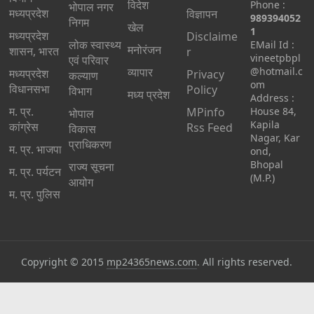
विदेश
Phone :
भोपाल नगर
मध्यप्रदेश
विज्ञापन
989394052
निगम
खेल
1
मध्यप्रदेश
Disclaime
लोक स्वास्थ्य
EMail Id :
मनोरंजन
शासन, भारत
r
vineetpbpl
एवं परिवार
व्यापार
@hotmail.c
मध्‍यप्रदेश
Privacy
कल्याण
om
विधानसभा
Policy
विभाग
मध्य प्रदेश
Address :
म. प्र.
MPinfo
House 84,
भोपाल
Kapila
कांग्रेस
Rss Feed
विकास
Nagar, Kar
प्राधिकरण
म. प्र. भाजपा
ond,
Bhopal
राज्य सूचना
म. प्र. पर्यटन
(M.P.)
आयोग
म. प्र. पुलिस
Copyright © 2015
mp24365news.com
. All rights reserved.