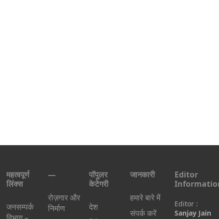
महत्वपूर्ण
—
पॉपुलर
जानकारी
Editor
लिंक्स
केटेगरी
Informatio
रोज़गार और
हमारे बारे में
Editor :
जनसम्पर्क
देश
निर्माण
संपर्क करें
Sanjay Jain
विभाग –