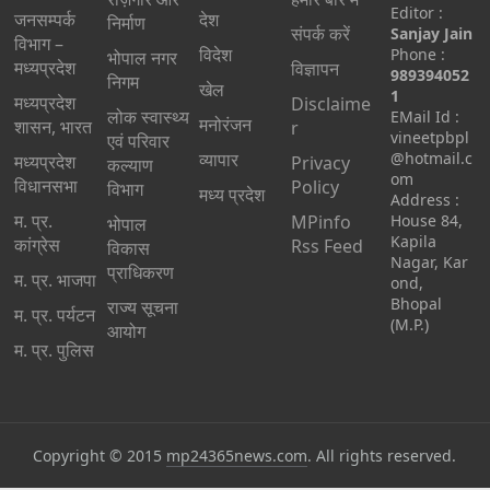
Editor :
जनसम्पर्क
देश
निर्माण
संपर्क करें
Sanjay Jain
विभाग –
विदेश
Phone :
भोपाल नगर
मध्यप्रदेश
विज्ञापन
989394052
निगम
खेल
1
मध्यप्रदेश
Disclaime
लोक स्वास्थ्य
EMail Id :
मनोरंजन
शासन, भारत
r
vineetpbpl
एवं परिवार
व्यापार
@hotmail.c
मध्‍यप्रदेश
Privacy
कल्याण
om
विधानसभा
Policy
विभाग
मध्य प्रदेश
Address :
म. प्र.
MPinfo
House 84,
भोपाल
Kapila
कांग्रेस
Rss Feed
विकास
Nagar, Kar
प्राधिकरण
म. प्र. भाजपा
ond,
Bhopal
राज्य सूचना
म. प्र. पर्यटन
(M.P.)
आयोग
म. प्र. पुलिस
Copyright © 2015
mp24365news.com
. All rights reserved.