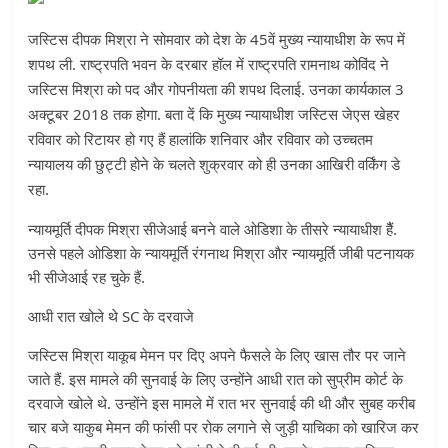
45
जस्टिस
दीपक
मिश्रा
ने
सोमवार
को
देश
के
वें
मुख्य
न्यायाधीश
के
रूप
में
.
शपथ
ली
राष्ट्रपति
भवन
के
दरबार
हॉल
में
राष्ट्रपति
रामनाथ
कोविंद
ने
.
3
जस्टिस
मिश्रा
को
पद
और
गोपनीयता
की
शपथ
दिलाई
उनका
कार्यकाल
2018
.
अक्टूबर
तक
होगा
बता
दें
कि
मुख्य
न्यायाधीश
जस्टिस
जेएस
खेहर
रविवार
को
रिटायर
हो
गए
हैं
हालांकि
शनिवार
और
रविवार
को
उच्चतम
न्यायालय
की
छुट्टी
होने
के
चलते
शुक्रवार
को
ही
उनका
आखिरी
वर्किंग
डे
.
रहा
न्यायमूर्ति
दीपक
मिश्रा
सीजेआई
बनने
वाले
ओडिशा
के
तीसरे
न्यायाधीश
हैैं
.
उनसे
पहले
ओडिशा
के
न्यायमूर्ति
रंगनाथ
मिश्रा
और
न्यायमूर्ति
जीबी
पटनायक
भी
सीजेआई
रह
चुके
हैं
.
आधी
रात
खोले
थे
SC
के
दरवाजे
जस्टिस
मिश्रा
याकूब
मेमन
पर
दिए
अपने
फैसले
के
लिए
खास
तौर
पर
जाने
जाते
हैं
.
इस
मामले
की
सुनवाई
के
लिए
उन्होंने
आधी
रात
को
सुप्रीम
कोर्ट
के
दरवाजे
खोले
थे
.
उन्होंने
इस
मामले
में
रात
भर
सुनवाई
की
थी
और
सुबह
करीब
चार
बजे
याकुब
मेमन
की
फांसी
पर
रोक
लगाने
से
जुड़ी
याचिका
को
खारिज
कर