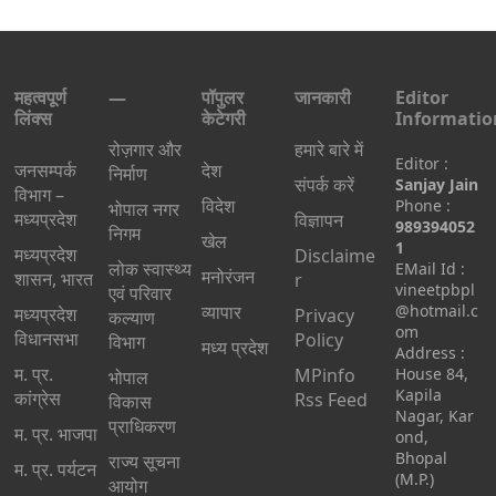
महत्वपूर्ण
—
पॉपुलर
जानकारी
Editor
लिंक्स
केटेगरी
Informatio
रोज़गार और
हमारे बारे में
Editor :
जनसम्पर्क
देश
निर्माण
संपर्क करें
Sanjay Jain
विभाग –
विदेश
Phone :
भोपाल नगर
मध्यप्रदेश
विज्ञापन
989394052
निगम
खेल
1
मध्यप्रदेश
Disclaime
लोक स्वास्थ्य
EMail Id :
मनोरंजन
शासन, भारत
r
vineetpbpl
एवं परिवार
व्यापार
@hotmail.c
मध्‍यप्रदेश
Privacy
कल्याण
om
विधानसभा
Policy
विभाग
मध्य प्रदेश
Address :
म. प्र.
MPinfo
House 84,
भोपाल
Kapila
कांग्रेस
Rss Feed
विकास
Nagar, Kar
प्राधिकरण
म. प्र. भाजपा
ond,
Bhopal
राज्य सूचना
म. प्र. पर्यटन
(M.P.)
आयोग