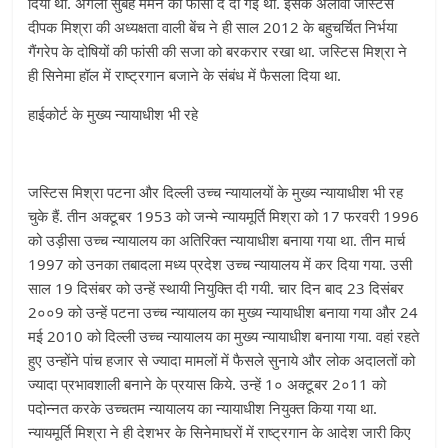
दिया
था
.
अगली
सुबह
मेमन
को
फांसी
दे
दी
गई
थी
.
इसके
अलावा
जस्टिस
दीपक
मिश्रा
की
अध्यक्षता
वाली
बेंच
ने
ही
साल
2012
के
बहुचर्चित
निर्भया
गैंगरेप
के
दोषियों
की
फांसी
की
सजा
को
बरकरार
रखा
था
.
जस्टिस
मिश्रा
ने
ही
सिनेमा
हॉल
में
राष्ट्रगान
बजाने
के
संबंध
में
फैसला
दिया
था
.
हाईकोर्ट
के
मुख्य
न्यायाधीश
भी
रहे
जस्टिस
मिश्रा
पटना
और
दिल्ली
उच्च
न्यायालयों
के
मुख्य
न्यायाधीश
भी
रह
चुके
हैं
.
तीन
अक्टूबर
1953
को
जन्मे
न्यायमूर्ति
मिश्रा
को
17
फरवरी
1996
को
उड़ीसा
उच्च
न्यायालय
का
अतिरिक्त
न्यायाधीश
बनाया
गया
था
.
तीन
मार्च
1997
को
उनका
तबादला
मध्य
प्रदेश
उच्च
न्यायालय
में
कर
दिया
गया
.
उसी
साल
19
दिसंबर
को
उन्हें
स्थायी
नियुक्ति
दी
गयी
.
चार
दिन
बाद
23
दिसंबर
2
००
9
को
उन्हें
पटना
उच्च
न्यायालय
का
मुख्य
न्यायाधीश
बनाया
गया
और
24
मई
2010
को
दिल्ली
उच्च
न्यायालय
का
मुख्य
न्यायाधीश
बनाया
गया
.
वहां
रहते
हुए
उन्होंने
पांच
हजार
से
ज्यादा
मामलों
में
फैसले
सुनाये
और
लोक
अदालतों
को
ज्यादा
प्रभावशाली
बनाने
के
प्रयास
किये
.
उन्हें
1
०
अक्टूबर
2
०
11
को
पदोन्नत
करके
उच्चतम
न्यायालय
का
न्यायाधीश
नियुक्त
किया
गया
था
.
न्यायमूर्ति
मिश्रा
ने
ही
देशभर
के
सिनेमाघरों
में
राष्ट्रगान
के
आदेश
जारी
किए