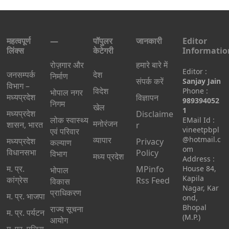
महत्वपूर्ण
—
पॉपुलर
जानकारी
Editor
लिंक्स
केटेगरी
Informatio
रोज़गार और
हमारे बारे में
Editor :
जनसम्पर्क
देश
निर्माण
संपर्क करें
Sanjay Jain
विभाग –
विदेश
Phone :
भोपाल नगर
मध्यप्रदेश
विज्ञापन
989394052
निगम
खेल
1
मध्यप्रदेश
Disclaime
लोक स्वास्थ्य
EMail Id :
मनोरंजन
शासन, भारत
r
vineetpbpl
एवं परिवार
व्यापार
@hotmail.c
मध्‍यप्रदेश
Privacy
कल्याण
om
विधानसभा
Policy
विभाग
मध्य प्रदेश
Address :
म. प्र.
MPinfo
House 84,
भोपाल
Kapila
कांग्रेस
Rss Feed
विकास
Nagar, Kar
प्राधिकरण
म. प्र. भाजपा
ond,
Bhopal
राज्य सूचना
म. प्र. पर्यटन
(M.P.)
आयोग