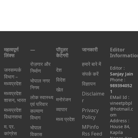
महत्वपूर्ण
—
पॉपुलर
जानकारी
Editor
लिंक्स
केटेगरी
Informatio
रोज़गार और
हमारे बारे में
Editor :
जनसम्पर्क
देश
निर्माण
संपर्क करें
Sanjay Jain
विभाग –
विदेश
Phone :
भोपाल नगर
मध्यप्रदेश
विज्ञापन
989394052
निगम
खेल
1
मध्यप्रदेश
Disclaime
लोक स्वास्थ्य
EMail Id :
मनोरंजन
शासन, भारत
r
vineetpbpl
एवं परिवार
व्यापार
@hotmail.c
मध्‍यप्रदेश
Privacy
कल्याण
om
विधानसभा
Policy
विभाग
मध्य प्रदेश
Address :
म. प्र.
MPinfo
House 84,
भोपाल
Kapila
कांग्रेस
Rss Feed
विकास