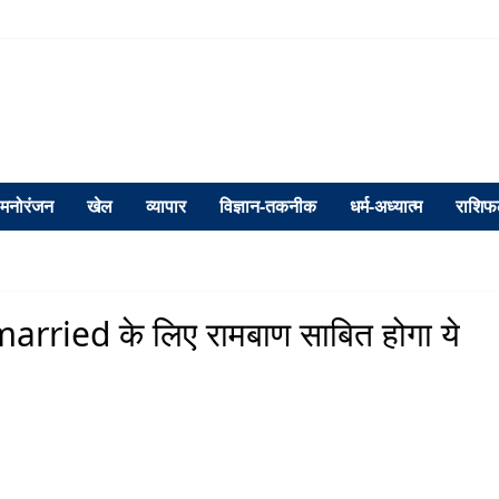
मनोरंजन
खेल
व्यापार
विज्ञान-तकनीक
धर्म-अध्यात्म
राशि
rried के लिए रामबाण साबित होगा ये