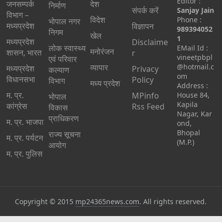
Editor :
जनसम्पर्क
देश
निर्माण
संपर्क करें
Sanjay Jain
विभाग –
विदेश
Phone :
भोपाल नगर
मध्यप्रदेश
विज्ञापन
989394052
निगम
खेल
1
मध्यप्रदेश
Disclaime
लोक स्वास्थ्य
EMail Id :
मनोरंजन
शासन, भारत
r
vineetpbpl
एवं परिवार
व्यापार
@hotmail.c
मध्‍यप्रदेश
Privacy
कल्याण
om
विधानसभा
Policy
विभाग
मध्य प्रदेश
Address :
म. प्र.
MPinfo
House 84,
भोपाल
Kapila
कांग्रेस
Rss Feed
विकास
Nagar, Kar
प्राधिकरण
म. प्र. भाजपा
ond,
Bhopal
राज्य सूचना
म. प्र. पर्यटन
(M.P.)
आयोग
म. प्र. पुलिस
Copyright © 2015
mp24365news.com
. All rights reserved.