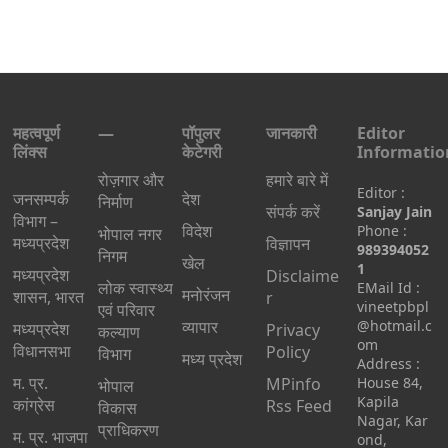
महत्वपूर्ण
—
पॉपुलर
जानकारी
Editor
लिंक्स
केटेगरी
Informatio
रोज़गार और
हमारे बारे में
Editor :
जनसम्पर्क
देश
निर्माण
संपर्क करें
Sanjay Jain
विभाग –
विदेश
Phone :
भोपाल नगर
मध्यप्रदेश
विज्ञापन
989394052
निगम
खेल
1
मध्यप्रदेश
Disclaime
लोक स्वास्थ्य
EMail Id :
मनोरंजन
शासन, भारत
r
vineetpbpl
एवं परिवार
व्यापार
@hotmail.c
मध्‍यप्रदेश
Privacy
कल्याण
om
विधानसभा
Policy
विभाग
मध्य प्रदेश
Address :
म. प्र.
MPinfo
House 84,
भोपाल
Kapila
कांग्रेस
Rss Feed
विकास
Nagar, Kar
प्राधिकरण
म. प्र. भाजपा
ond,