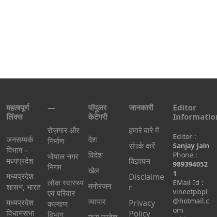
महत्वपूर्ण
—
पॉपुलर
जानकारी
Editor
लिंक्स
केटेगरी
Informatio
रोज़गार और
हमारे बारे में
Editor :
जनसम्पर्क
देश
निर्माण
संपर्क करें
Sanjay Jain
विभाग –
विदेश
Phone :
भोपाल नगर
मध्यप्रदेश
विज्ञापन
989394052
निगम
खेल
1
मध्यप्रदेश
Disclaime
लोक स्वास्थ्य
EMail Id :
मनोरंजन
शासन, भारत
r
vineetpbpl
एवं परिवार
व्यापार
@hotmail.c
मध्‍यप्रदेश
Privacy
कल्याण
om
विधानसभा
Policy
विभाग