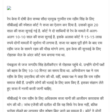
रेप केस में दोषी डेरा सच्चा सौदा प्रमुख गुरमीत राम रहीम सिंह के लिए
सीबीआई की स्पेशल कोर्ट ने सजा का ऐलान कर दिया है. उसको कुल 20
साल की सजा सुनाई गई है. कोर्ट ने दो साध्वियों से रेप के मामले में अलग-
अलग 10-10 साल की सजा सुनाई है. इसके अलावा कोर्ट ने 15-15 लाख
रुपये दोनों मामलों में जुर्माना भी लगाया है. सजा पर बहस पूरी होने के बाद राम
रहीम जज के सामने रहम की भीख मांगने लगा. इस केस की सुनवाई के लिए
रोहतक जेल के अंदर कोर्ट रूम बनाया गया था.
पंचकूला से जज जगदीप सिंह हेलीकॉप्टर से रोहतक पहुंचे थे. उन्होंने दोनों पक्षों
को बहस के लिए 10-10 मिनट का समय दिया था. अभियोजन पक्ष ने राम
रहीम के लिए उम्रकैद की मांग की थी. वहीं, बचाव पक्ष ने कहा कि राम रहीम
समाज सेवी हैं. उन्होंने लोगों की भलाई के लिए काम किए हैं. इसका संज्ञान लेते
हुए सजा में नरमी बरती जानी चाहिए.
सीबीआई
ने
राम
रहीम
के
लिए
अधिकतम
सजा
यानी
की
आजीवन
कारावास
की
,
मांग
की
थी।
जांच
एजेंसी
की
दलील
थी
कि
यह
सिर्फ
रेप
केस
नहीं
बल्कि
भरोसा
तोड़ते
हुए
लगातार
यौन
शोषण
किए
जाने
का
मामला
है।
कोर्ट
ने
दोनों