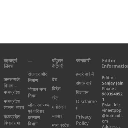
महत्वपूर्ण
—
पॉपुलर
जानकारी
Editor
लिंक्स
केटेगरी
Informatio
रोज़गार और
हमारे बारे में
Editor :
जनसम्पर्क
देश
निर्माण
संपर्क करें
Sanjay Jain
विभाग –
विदेश
Phone :
भोपाल नगर
मध्यप्रदेश
विज्ञापन
989394052
निगम
खेल
1
मध्यप्रदेश
Disclaime
लोक स्वास्थ्य
EMail Id :
मनोरंजन
शासन, भारत
r
vineetpbpl
एवं परिवार
व्यापार
@hotmail.c
मध्‍यप्रदेश
Privacy
कल्याण
om
विधानसभा
Policy
विभाग
मध्य प्रदेश
Address :