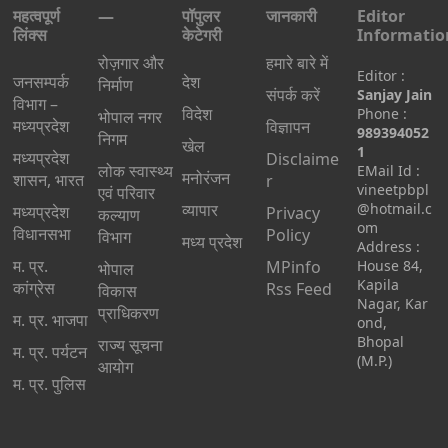
महत्वपूर्ण
—
पॉपुलर
जानकारी
Editor
लिंक्स
केटेगरी
Informatio
रोज़गार और
हमारे बारे में
Editor :
जनसम्पर्क
देश
निर्माण
संपर्क करें
Sanjay Jain
विभाग –
विदेश
Phone :
भोपाल नगर
मध्यप्रदेश
विज्ञापन
989394052
निगम
खेल
1
मध्यप्रदेश
Disclaime
लोक स्वास्थ्य
EMail Id :
मनोरंजन
शासन, भारत
r
vineetpbpl
एवं परिवार
व्यापार
@hotmail.c
मध्‍यप्रदेश
Privacy
कल्याण
om
विधानसभा
Policy
विभाग
मध्य प्रदेश
Address :
म. प्र.
MPinfo
House 84,
भोपाल
Kapila
कांग्रेस
Rss Feed
विकास
Nagar, Kar
प्राधिकरण
म. प्र. भाजपा
ond,
Bhopal
राज्य सूचना
म. प्र. पर्यटन
(M.P.)
आयोग
म. प्र. पुलिस