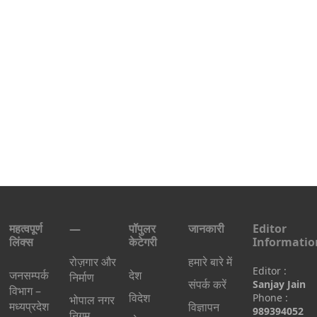
महत्वपूर्ण
—
पॉपुलर
जानकारी
Editor
लिंक्स
केटेगरी
Informatio
रोज़गार और
हमारे बारे में
Editor :
जनसम्पर्क
देश
निर्माण
संपर्क करें
Sanjay Jain
विभाग –
विदेश
Phone :
भोपाल नगर
मध्यप्रदेश
विज्ञापन
989394052
निगम