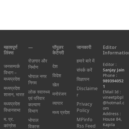
महत्वपूर्ण
—
पॉपुलर
जानकारी
Editor
लिंक्स
केटेगरी
Informatio
रोज़गार और
हमारे बारे में
Editor :
जनसम्पर्क
देश
निर्माण
संपर्क करें
Sanjay Jain
विभाग –
विदेश
Phone :
भोपाल नगर
मध्यप्रदेश
विज्ञापन
989394052
निगम
खेल
1
मध्यप्रदेश
Disclaime
लोक स्वास्थ्य
EMail Id :
मनोरंजन
शासन, भारत
r
vineetpbpl
एवं परिवार
व्यापार
@hotmail.c
मध्‍यप्रदेश
Privacy
कल्याण
om
विधानसभा
Policy
विभाग
मध्य प्रदेश
Address :
म. प्र.
MPinfo
House 84,
भोपाल
Kapila
कांग्रेस
Rss Feed
विकास