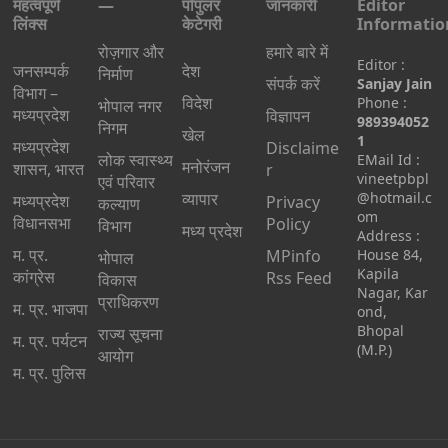
महत्वपूर्ण
—
पॉपुलर
जानकारी
Editor
लिंक्स
केटेगरी
Informatio
रोज़गार और
हमारे बारे में
Editor :
जनसम्पर्क
देश
निर्माण
संपर्क करें
Sanjay Jain
विभाग –
विदेश
Phone :
भोपाल नगर
मध्यप्रदेश
विज्ञापन
989394052
निगम
खेल
1
मध्यप्रदेश
Disclaime
लोक स्वास्थ्य
EMail Id :
मनोरंजन
शासन, भारत
r
vineetpbpl
एवं परिवार
व्यापार
@hotmail.c
मध्‍यप्रदेश
Privacy
कल्याण
om
विधानसभा
Policy
विभाग
मध्य प्रदेश
Address :
म. प्र.
MPinfo
House 84,
भोपाल
Kapila
कांग्रेस
Rss Feed
विकास
Nagar, Kar
प्राधिकरण
म. प्र. भाजपा
ond,
Bhopal
राज्य सूचना
म. प्र. पर्यटन
(M.P.)
आयोग
म. प्र. पुलिस