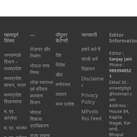
महत्वपूर्ण
—
पॉपुलर
जानकारी
Editor
लिंक्स
केटेगरी
Informatio
रोज़गार और
हमारे बारे में
Editor :
जनसम्पर्क
देश
निर्माण
संपर्क करें
Sanjay Jain
विभाग –
विदेश
Phone :
भोपाल नगर
मध्यप्रदेश
विज्ञापन
989394052
निगम
खेल
1
मध्यप्रदेश
Disclaime
लोक स्वास्थ्य
EMail Id :
मनोरंजन
शासन, भारत
r
vineetpbpl
एवं परिवार
व्यापार
@hotmail.c
मध्‍यप्रदेश
Privacy
कल्याण
om
विधानसभा
Policy
विभाग
मध्य प्रदेश
Address :
म. प्र.
MPinfo
House 84,
भोपाल
Kapila
कांग्रेस
Rss Feed
विकास
Nagar, Kar
प्राधिकरण
म. प्र. भाजपा
ond,
Bhopal
राज्य सूचना