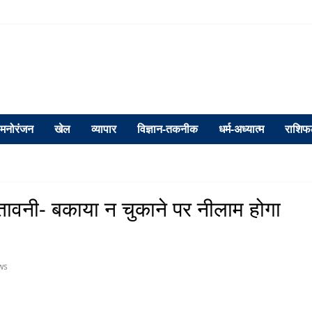
मनोरंजन
खेल
व्यापार
विज्ञान-तकनीक
धर्म-अध्यात्म
राशि
तावनी- बकाया न चुकाने पर नीलाम होगा
ws