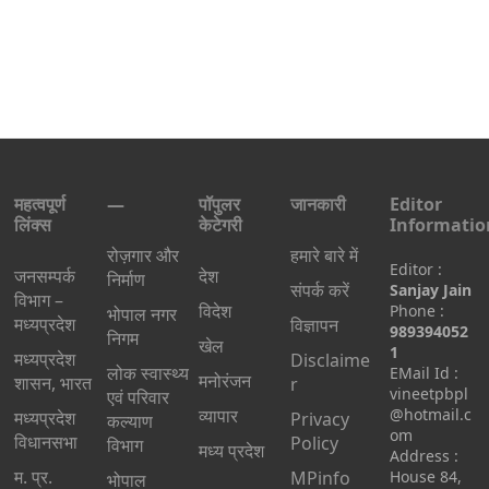
महत्वपूर्ण
—
पॉपुलर
जानकारी
Editor
लिंक्स
केटेगरी
Informatio
रोज़गार और
हमारे बारे में
Editor :
जनसम्पर्क
देश
निर्माण
संपर्क करें
Sanjay Jain
विभाग –
विदेश
Phone :
भोपाल नगर
मध्यप्रदेश
विज्ञापन
989394052
निगम
खेल
1
मध्यप्रदेश
Disclaime
लोक स्वास्थ्य
EMail Id :
मनोरंजन
शासन, भारत
r
vineetpbpl
एवं परिवार
व्यापार
@hotmail.c
मध्‍यप्रदेश
Privacy
कल्याण
om
विधानसभा
Policy
विभाग
मध्य प्रदेश
Address :
म. प्र.
MPinfo
House 84,
भोपाल