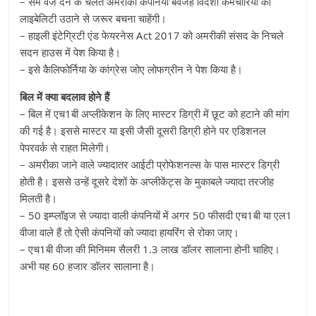
– सेम वेज देने के चलते अमरीकी कंपनियां बेवजह विदेशी कर्मचारियों की
लाइबेलिटी उठाने से जरूर बचना चाहेंगी।
– हाइली इंटेग्रिटी एंड फेयरनेस Act 2017 को अमरीकी संसद के निचले
सदन हाउस में पेश किया है।
– इसे कैलिफोर्निया के कांग्रेस जोए लोफग्रीन ने पेश किया है।
बिल में क्या बदलाव होने हैं
– बिल में एच1बी अप्‍लीकेशन के लिए मास्‍टर डिग्री में छूट को हटाने की मांग
की गई है। इससे मास्‍टर या इसी जैसी दूसरी डिग्री होने पर एडिशनल
पेपरवर्क से राहत मिलेगी।
– अमरीका जाने वाले ज्यादातर आईटी प्रोफेशनल्‍स के पास मास्‍टर डिग्री
होती है। इससे उन्हें दूसरे देशों के अप्‍लीकेंट्स के मुकाबले ज्‍यादा तरजीह
मिलती है।
– 50 इम्‍प्‍लॉइज से ज्‍यादा वाली कंपनियों में अगर 50 फीसदी एच1बी या एल1
वीजा वाले हैं तो ऐसी कंपनियों को ज्यादा हायरिंग से रोका जाए।
– एच1बी वीजा की मिनिमम सैलरी 1.3 लाख डॉलर सालाना होनी चाहिए।
अभी यह 60 हजार डॉलर सालाना है।