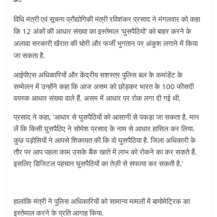
विधि
मंत्री
एवं
सूचना
प्रौद्योगिकी
मंत्री
रविशंकर
प्रसाद
ने
मंगलवार
को
कहा
12
'
'
कि
अंकों
की
आधार
संख्या
का
इस्तेमाल
घुसपैठियों
को
बाहर
करने
के
अलावा
सरकारी
खैरात
की
चोरी
और
फर्जी
भुगतान
पर
अंकुश
लगाने
में
किया
.
जा
सकता
है
आईपीएस
अधिकारियों
और
केंद्रीय
सशस्त्र
पुलिस
बल
के
कमांडेंट
के
सम्मेलन
में
उन्होंने
कहा
कि
आज
असम
को
छोड़कर
भारत
के
100
फीसदी
वयस्क
आधार
संख्या
वाले
हैं
.
असम
में
आधार
पर
रोक
लगा
दी
गई
थी
.
प्रसाद
ने
कहा
, '
आधार
से
घुसपैठियों
को
आसानी
से
पकड़ा
जा
सकता
है
.
मान
लें
कि
किसी
घुसपैठिए
ने
सोमेश
प्रसाद
के
नाम
से
आधार
हासिल
कर
लिया
.
कुछ
पड़ोसियों
ने
आपसे
शिकायत
की
कि
वो
घुसपैठिया
है
.
जिला
अधिकारी
के
तौर
पर
आप
पहला
काम
उसके
बैंक
खाते
में
लाभ
को
रोकने
का
कर
सकते
हैं
.
इसलिए
डिजिटल
पहचान
​
घुसपैठियों
का
तेज़ी
से
सफाया
कर
सकती
है
.'
हालांकि
मंत्री
ने
पुलिस
अधिकारियों
को
सामान्य
मामलों
में
बायोमेट्रिक
का
इस्तेमाल
करने
के
प्रति
आगाह
किया
.