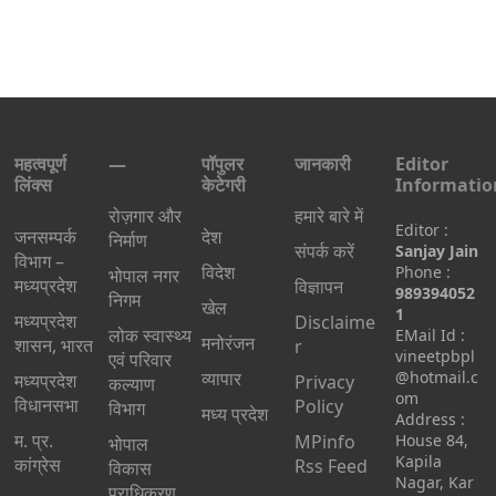
महत्वपूर्ण
—
पॉपुलर
जानकारी
Editor
लिंक्स
केटेगरी
Informatio
रोज़गार और
हमारे बारे में
Editor :
जनसम्पर्क
देश
निर्माण
संपर्क करें
Sanjay Jain
विभाग –
विदेश
Phone :
भोपाल नगर
मध्यप्रदेश
विज्ञापन
989394052
निगम
खेल
1
मध्यप्रदेश
Disclaime
लोक स्वास्थ्य
EMail Id :
मनोरंजन
शासन, भारत
r
vineetpbpl
एवं परिवार
व्यापार
@hotmail.c
मध्‍यप्रदेश
Privacy
कल्याण
om
विधानसभा
Policy
विभाग
मध्य प्रदेश
Address :
म. प्र.
MPinfo
House 84,
भोपाल
Kapila
कांग्रेस
Rss Feed
विकास
Nagar, Kar
प्राधिकरण