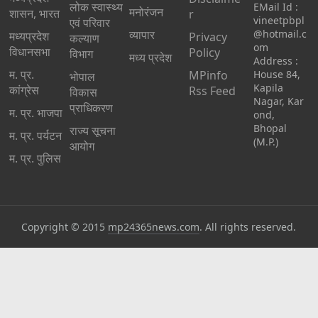
लोक स्वास्थ्य
EMail Id :
मनोरंजन
शासन, भारत
r
vineetpbpl
एवं परिवार
व्यापार
@hotmail.c
मध्‍यप्रदेश
Privacy
कल्याण
om
विधानसभा
Policy
विभाग
मध्य प्रदेश
Address :
म. प्र.
MPinfo
House 84,
भोपाल
Kapila
कांग्रेस
Rss Feed
विकास
Nagar, Kar
प्राधिकरण
म. प्र. भाजपा
ond,
Bhopal
राज्य सूचना
म. प्र. पर्यटन
(M.P.)
आयोग
म. प्र. पुलिस
Copyright © 2015
mp24365news.com
. All rights reserved.