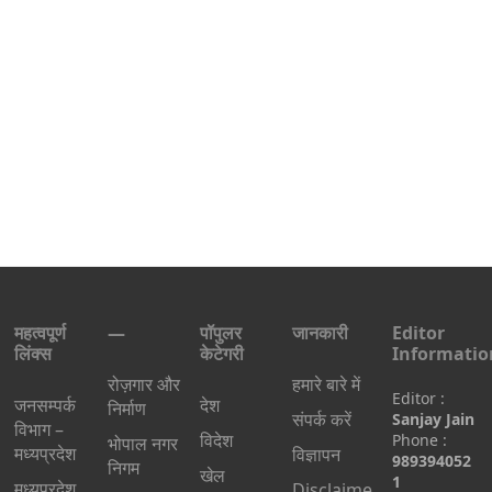
महत्वपूर्ण
—
पॉपुलर
जानकारी
Editor
लिंक्स
केटेगरी
Informatio
रोज़गार और
हमारे बारे में
Editor :
जनसम्पर्क
देश
निर्माण
संपर्क करें
Sanjay Jain
विभाग –
विदेश
Phone :
भोपाल नगर
मध्यप्रदेश
विज्ञापन
989394052
निगम
खेल
1
मध्यप्रदेश
Disclaime