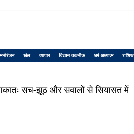
मनोरंजन
खेल
व्यापार
विज्ञान-तकनीक
धर्म-अध्यात्म
राशि
ुलाकातः सच-झूठ और सवालों से सियासत में