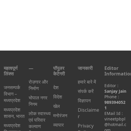
महत्वपूर्ण
—
पॉपुलर
जानकारी
Editor
लिंक्स
केटेगरी
Informatio
रोज़गार और
हमारे बारे में
Editor :
जनसम्पर्क
देश
निर्माण
संपर्क करें
Sanjay Jain
विभाग –
विदेश
Phone :
भोपाल नगर
मध्यप्रदेश
विज्ञापन
989394052
निगम
खेल
1
मध्यप्रदेश
Disclaime
लोक स्वास्थ्य
EMail Id :
मनोरंजन
शासन, भारत
r
vineetpbpl
एवं परिवार
व्यापार
@hotmail.c
मध्‍यप्रदेश
Privacy
कल्याण
om