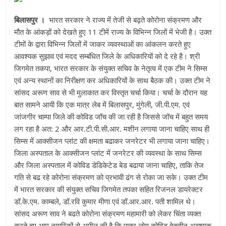
बिलासपुर ।
भारत सरकार ने राज्य में तेजी से बढ़ते कोरोना संक्रमण और
मौत के आंकड़ों को देखते हुए 11 टीमें राज्य के विभिन्न जिलों में भेजी है। उक्त
टीमों के द्वारा विभिन्न जिलों में जाकर व्यवस्थाओं का आंकलन करते हुए
आवश्यक सुझाव एवं मदद सम्बंधित जिले के अधिकारियों को दे रहे है। श्री
जिगमेत तकपा, भारत सरकार के संयुक्त सचिव के नेतृत्व में एक टीम ने सिम्स
एवं अन्य स्थानों का निरीक्षण कर अधिकारियों के साथ बैठक की। उक्त टीम ने
सांसद अरूण साव से भी मुलाकात कर विस्तृत चर्चा किया। चर्चा के दौरान यह
बात सामने आयी कि एक मात्र लेब में बिलासपुर, मुंगेली, जी.पी.एम. एवं
जांजगीर चाम्पा जिले की कोविड जॉच की जा रही है जिससे जॉच में बहुत समय
लग रहा है अत: 2 और आर.टी.पी.सी.आर. मशीन लगाया जाना चाहिए साथ ही
सिम्स में आक्सीजन प्लांट की क्षमता बढाकर जनरेटर भी लगाया जाना चाहिए।
जिला अस्पताल के आक्सीजन प्लांट में जनरेटर की व्यवस्था के साथ सिम्स
और जिला अस्पताल में कोविड डेडिकेटेड बेड बढाया जाना चाहिए, ताकि तेज
गति से बढ रहे कोरोना संक्रमण को प्रभावी ढंग से रोका जा सके। उक्त टीम
में भारत सरकार की संयुक्त सचिव जिगमेत तपका सहित रिजनल डायरेक्टर
डॉ.के.एम. काम्बले, डॉ.रवि कुमार मीणा एवं डॉ.आर.आर. पती शामिल थे।
सांसद अरूण साव ने बढते कोरोना संक्रमण महामारी को लेकर चिंता व्यक्त
करते हुए आम नागरिकों से अपील की है कि पात्र लोग कोविड वेक्सीन अवश्यक