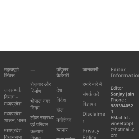
महत्वपूर्ण
—
पॉपुलर
जानकारी
Editor
लिंक्स
केटेगरी
Informatio
रोज़गार और
हमारे बारे में
Editor :
जनसम्पर्क
देश
निर्माण
संपर्क करें
Sanjay Jain
विभाग –
विदेश
Phone :
भोपाल नगर
मध्यप्रदेश
विज्ञापन
989394052
निगम
खेल
1
मध्यप्रदेश
Disclaime
लोक स्वास्थ्य
EMail Id :
मनोरंजन
शासन, भारत
r
vineetpbpl
एवं परिवार
व्यापार
@hotmail.c
मध्‍यप्रदेश
Privacy
कल्याण
om
विधानसभा
Policy
विभाग