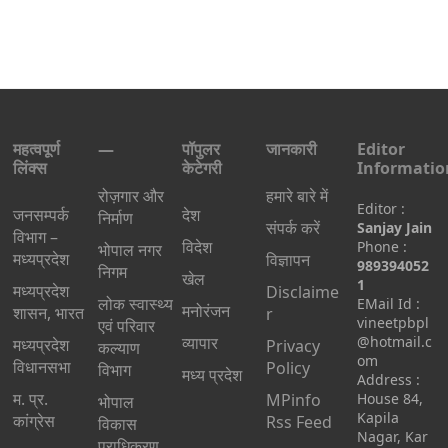
महत्वपूर्ण
—
पॉपुलर
जानकारी
Editor
लिंक्स
केटेगरी
Informatio
रोज़गार और
हमारे बारे में
Editor :
जनसम्पर्क
देश
निर्माण
संपर्क करें
Sanjay Jain
विभाग –
विदेश
Phone :
भोपाल नगर
मध्यप्रदेश
विज्ञापन
989394052
निगम
खेल
1
मध्यप्रदेश
Disclaime
लोक स्वास्थ्य
EMail Id :
मनोरंजन
शासन, भारत
r
vineetpbpl
एवं परिवार
व्यापार
@hotmail.c
मध्‍यप्रदेश
Privacy
कल्याण
om
विधानसभा
Policy
विभाग
मध्य प्रदेश
Address :
म. प्र.
MPinfo
House 84,
भोपाल
Kapila
कांग्रेस
Rss Feed
विकास
Nagar, Kar
प्राधिकरण