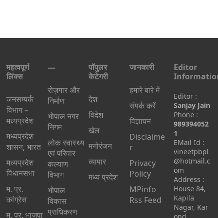
महत्वपूर्ण
—
पॉपुलर
जानकारी
Editor
लिंक्स
केटेगरी
Informatio
रोज़गार और
हमारे बारे में
Editor :
जनसम्पर्क
देश
निर्माण
संपर्क करें
Sanjay Jain
विभाग –
विदेश
Phone :
भोपाल नगर
मध्यप्रदेश
विज्ञापन
989394052
निगम
खेल
1
मध्यप्रदेश
Disclaime
लोक स्वास्थ्य
EMail Id :
मनोरंजन
शासन, भारत
r
vineetpbpl
एवं परिवार
व्यापार
@hotmail.c
मध्‍यप्रदेश
Privacy
कल्याण
om
विधानसभा
Policy
विभाग
मध्य प्रदेश
Address :
म. प्र.
MPinfo
House 84,
भोपाल
Kapila
कांग्रेस
Rss Feed
विकास
Nagar, Kar
प्राधिकरण
म. प्र. भाजपा
ond,