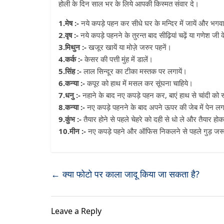
होली के दिन साल भर के लिये आपकी किस्मत संवार दे।
1.मेष :-
नये कपड़े पहन कर सीधे घर के मन्दिर में जायें और भगवा
2.वृष :-
नये कपड़े पहनने के तुरन्त बाद सीढ़ियां चढ़ें या गणेश जी 
3.मिथुन :-
खजूर खायें या मोज़े जरुर पहनें।
4.कर्क :-
केसर की पत्ती मुंह में डालें।
5.सिंह :-
लाल सिन्दूर का टीका मस्तक पर लगायें।
6.कन्या :-
कपूर को हाथ में मसल कर सूंघना चाहिये।
7.धनु :-
नहाने के बाद नए कपड़े पहन कर, बाएं हाथ से चांदी को स्
8.कन्या :-
नए कपड़े पहनने के बाद अपने ऊपर की जेब में पेन 
9.कुंभ :-
तैयार होने से पहले चेहरे को दही से धो ले और तैयार हो
10.मीन :-
नए कपड़े पहने और ऑफिस निकलने से पहले गुड़ जर
←
क्या फोटो पर काला जादू किया जा सकता है?
Leave a Reply