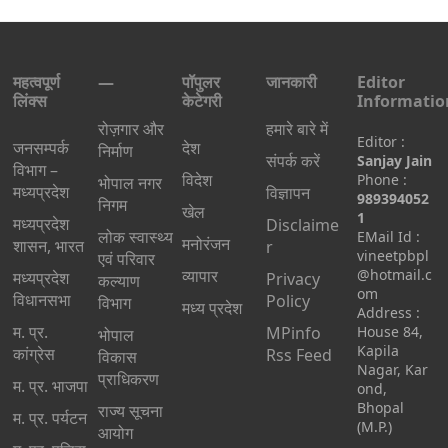
महत्वपूर्ण
—
पॉपुलर
जानकारी
Editor
लिंक्स
केटेगरी
Informatio
रोज़गार और
हमारे बारे में
Editor :
जनसम्पर्क
देश
निर्माण
संपर्क करें
Sanjay Jain
विभाग –
विदेश
Phone :
भोपाल नगर
मध्यप्रदेश
विज्ञापन
989394052
निगम
खेल
1
मध्यप्रदेश
Disclaime
लोक स्वास्थ्य
EMail Id :
मनोरंजन
शासन, भारत
r
vineetpbpl
एवं परिवार
व्यापार
@hotmail.c
मध्‍यप्रदेश
Privacy
कल्याण
om
विधानसभा
Policy
विभाग
मध्य प्रदेश
Address :
म. प्र.
MPinfo
House 84,
भोपाल
Kapila
कांग्रेस
Rss Feed
विकास
Nagar, Kar
प्राधिकरण
म. प्र. भाजपा
ond,
Bhopal
राज्य सूचना
म. प्र. पर्यटन
(M.P.)
आयोग