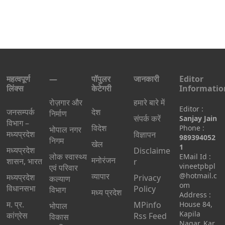
महत्वपूर्ण
—
पॉपुलर
जानकारी
Editor
लिंक्स
केटेगरी
Informatio
रोज़गार और
हमारे बारे में
Editor :
जनसम्पर्क
देश
निर्माण
संपर्क करें
Sanjay Jain
विभाग –
विदेश
Phone :
भोपाल नगर
मध्यप्रदेश
विज्ञापन
989394052
निगम
खेल
1
मध्यप्रदेश
Disclaime
लोक स्वास्थ्य
EMail Id :
मनोरंजन
शासन, भारत
r
vineetpbpl
एवं परिवार
व्यापार
@hotmail.c
मध्‍यप्रदेश
Privacy
कल्याण
om
विधानसभा
Policy
विभाग
मध्य प्रदेश
Address :
म. प्र.
MPinfo
House 84,
भोपाल
Kapila
कांग्रेस
Rss Feed
विकास
Nagar, Kar