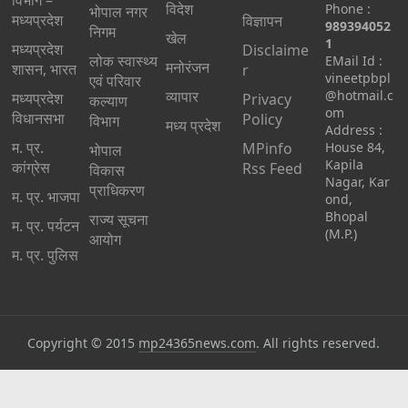
विदेश
Phone :
भोपाल नगर
मध्यप्रदेश
विज्ञापन
989394052
निगम
खेल
1
मध्यप्रदेश
Disclaime
लोक स्वास्थ्य
EMail Id :
मनोरंजन
शासन, भारत
r
vineetpbpl
एवं परिवार
व्यापार
@hotmail.c
मध्‍यप्रदेश
Privacy
कल्याण
om
विधानसभा
Policy
विभाग
मध्य प्रदेश
Address :
म. प्र.
MPinfo
House 84,
भोपाल
Kapila
कांग्रेस
Rss Feed
विकास
Nagar, Kar
प्राधिकरण
म. प्र. भाजपा
ond,
Bhopal
राज्य सूचना
म. प्र. पर्यटन
(M.P.)
आयोग
म. प्र. पुलिस
Copyright © 2015
mp24365news.com
. All rights reserved.