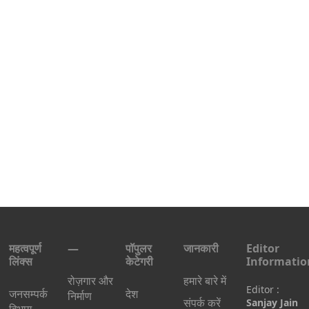
महत्वपूर्ण
—
पॉपुलर
जानकारी
Editor
लिंक्स
केटेगरी
Informatio
रोज़गार और
हमारे बारे में
Editor :
जनसम्पर्क
देश
निर्माण
संपर्क करें
Sanjay Jain
विभाग –