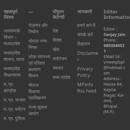
महत्वपूर्ण
—
पॉपुलर
जानकारी
Editor
लिंक्स
केटेगरी
Informatio
रोज़गार और
हमारे बारे में
Editor :
जनसम्पर्क
देश
निर्माण
संपर्क करें
Sanjay Jain
विभाग –
विदेश
Phone :
भोपाल नगर
मध्यप्रदेश
विज्ञापन
989394052
निगम
खेल
1
मध्यप्रदेश
Disclaime
लोक स्वास्थ्य
EMail Id :
मनोरंजन
शासन, भारत
r
vineetpbpl
एवं परिवार
व्यापार
@hotmail.c
मध्‍यप्रदेश
Privacy
कल्याण
om
विधानसभा
Policy
विभाग
मध्य प्रदेश
Address :
म. प्र.
MPinfo
House 84,
भोपाल
Kapila
कांग्रेस
Rss Feed
विकास
Nagar, Kar
प्राधिकरण
म. प्र. भाजपा
ond,
Bhopal
राज्य सूचना
म. प्र. पर्यटन
(M.P.)
आयोग
म. प्र. पुलिस