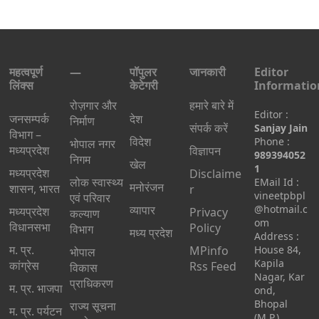
महत्वपूर्ण
—
पॉपुलर
जानकारी
Editor
लिंक्स
केटेगरी
Informatio
रोज़गार और
हमारे बारे में
Editor :
जनसम्पर्क
देश
निर्माण
संपर्क करें
Sanjay Jain
विभाग –
विदेश
Phone :
भोपाल नगर
मध्यप्रदेश
विज्ञापन
989394052
निगम
खेल
1
मध्यप्रदेश
Disclaime
लोक स्वास्थ्य
EMail Id :
मनोरंजन
शासन, भारत
r
vineetpbpl
एवं परिवार
व्यापार
@hotmail.c
मध्‍यप्रदेश
Privacy
कल्याण
om
विधानसभा
Policy
विभाग
मध्य प्रदेश
Address :
म. प्र.
MPinfo
House 84,
भोपाल
Kapila
कांग्रेस
Rss Feed
विकास
Nagar, Kar
प्राधिकरण
म. प्र. भाजपा
ond,
Bhopal
राज्य सूचना
म. प्र. पर्यटन
(M.P.)